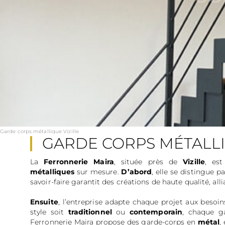
Garde corps métallique Vizille
GARDE CORPS MÉTALLI
La
Ferronnerie Maira
, située près de
Vizille
, es
métalliques
sur mesure.
D’abord
, elle se distingue p
savoir-faire garantit des créations de haute qualité, all
Ensuite
, l’entreprise adapte chaque projet aux besoi
style soit
traditionnel
ou
contemporain
, chaque g
Ferronnerie Maira propose des garde-corps en
métal
,