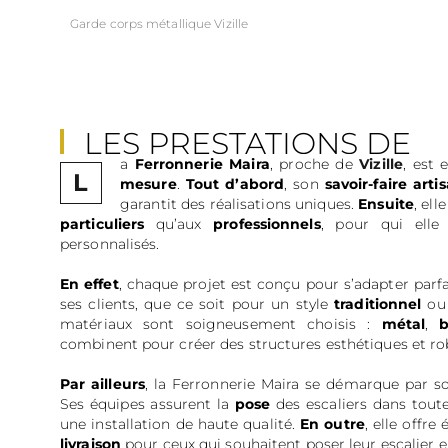
Garde corps métallique Vizille
LES PRESTATIONS DE
a
Ferronnerie Maira
, proche de
Vizille
, est
FERRONNERIE MAIRA
L
mesure
.
Tout d’abord
, son
savoir-faire arti
garantit des réalisations uniques.
Ensuite
, ell
particuliers
qu’aux
professionnels
, pour qui elle
personnalisés.
En effet
, chaque projet est conçu pour s’adapter par
ses clients, que ce soit pour un style
traditionnel
o
matériaux sont soigneusement choisis :
métal
,
b
combinent pour créer des structures esthétiques et ro
Par ailleurs
, la Ferronnerie Maira se démarque par so
Ses équipes assurent la
pose
des escaliers dans toute 
une installation de haute qualité.
En outre
, elle offr
livraison
pour ceux qui souhaitent poser leur escalier