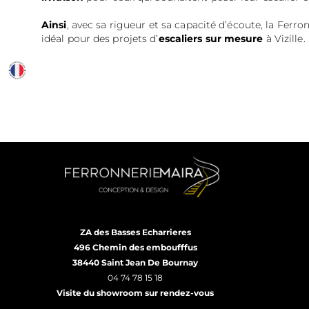
Ainsi
, avec sa rigueur et sa capacité d’écoute, la Ferro
idéal pour des projets d’
escaliers sur mesure
à Vizille.
ZA des Basses Echarrieres
496 Chemin des emboufffus
38440 Saint Jean De Bournay
04 74 78 15 18
Visite du showroom sur rendez-vous