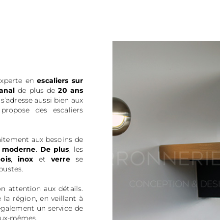
 experte en
escaliers sur
sanal
de plus de
20 ans
e s’adresse aussi bien aux
 propose des escaliers
faitement aux besoins de
u
moderne
.
De plus
, les
ois
,
inox
et
verre
se
bustes.
n attention aux détails.
la région, en veillant à
e également un service de
 eux-mêmes.