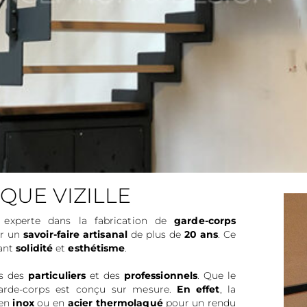
QUE VIZILLE
t experte dans la fabrication de
garde-corps
ar un
savoir-faire artisanal
de plus de
20 ans
. Ce
iant
solidité
et
esthétisme
.
ns des
particuliers
et des
professionnels
. Que le
arde-corps est conçu sur mesure.
En effet
, la
 en
inox
ou en
acier thermolaqué
pour un rendu