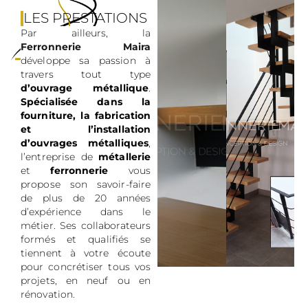
LES PRESTATIONS
DE FERRONNERIE
Par ailleurs, la
MAIRA
Ferronnerie Maira
développe sa passion à
travers tout type
d’ouvrage métallique
.
Spécialisée dans la
fourniture, la fabrication
et l’installation
d’ouvrages métalliques
,
l’entreprise de
métallerie
et
ferronnerie
vous
propose son savoir-faire
de plus de 20 années
d’expérience dans le
métier. Ses collaborateurs
formés et qualifiés se
tiennent à votre écoute
pour concrétiser tous vos
projets, en neuf ou en
rénovation.