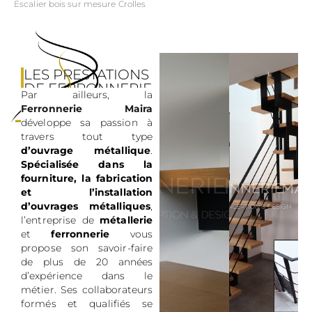
Escalier bois sur mesure Crolles
LES PRESTATIONS
DE FERRONNERIE
Par ailleurs, la
MAIRA
Ferronnerie Maira
développe sa passion à
travers tout type
d’ouvrage métallique
.
Spécialisée dans la
fourniture, la fabrication
et l’installation
d’ouvrages métalliques
,
l’entreprise de
métallerie
et
ferronnerie
vous
propose son savoir-faire
de plus de 20 années
d’expérience dans le
métier. Ses collaborateurs
formés et qualifiés se