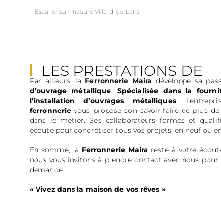
Escalier sur mesure Villard-de-Lans
LES PRESTATIONS DE
Par ailleurs, la
Ferronnerie Maira
développe sa passi
FERRONNERIE MAIRA
d’ouvrage métallique
.
Spécialisée dans la fournit
l’installation d’ouvrages métalliques
, l’entrep
ferronnerie
vous propose son savoir-faire de plus de
dans le métier. Ses collaborateurs formés et qualif
écoute pour concrétiser tous vos projets, en neuf ou e
En somme, la
Ferronnerie Maira
reste à votre écoute
nous vous invitons à prendre
contact
avec nous pour 
demande.
« Vivez dans la maison de vos rêves »