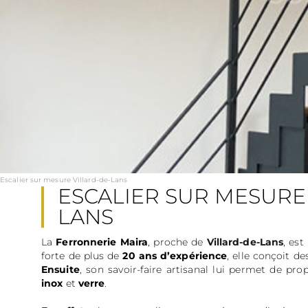
Escalier sur mesure Villard-de-Lans
ESCALIER SUR MESURE
LANS
La
Ferronnerie Maira
, proche de
Villard-de-Lans
, est
forte de plus de
20 ans d’expérience
, elle conçoit d
Ensuite
, son savoir-faire artisanal lui permet de pro
inox
et
verre
.