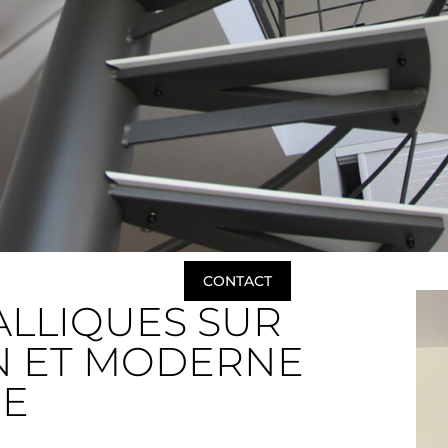
CONTACT
CONTACT
ALLIQUES SUR
N ET MODERNE
RE