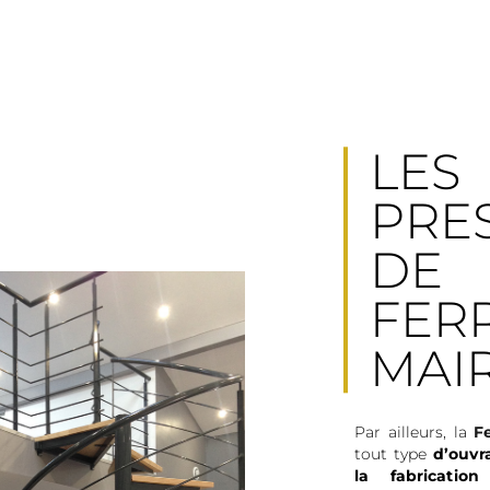
LES
PRE
DE
FER
MAI
Par ailleurs, la
F
tout type
d’ouvr
la fabrication