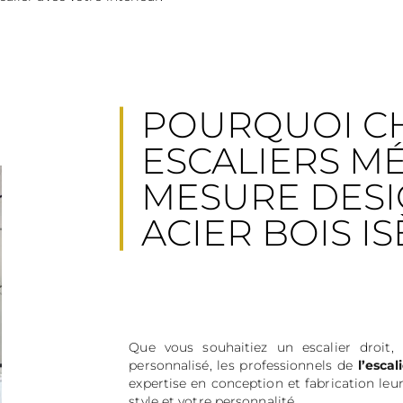
POURQUOI CH
ESCALIERS M
MESURE DES
ACIER BOIS I
Que vous souhaitiez un escalier droit
personnalisé, les professionnels de
l’esca
expertise en conception et fabrication leu
style et votre personnalité.