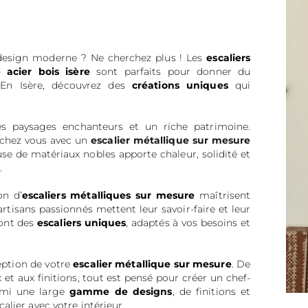
design moderne ? Ne cherchez plus ! Les
escaliers
acier bois isère
sont parfaits pour donner du
. En Isère, découvrez des
créations uniques
qui
des paysages enchanteurs et un riche patrimoine.
 chez vous avec un
escalier métallique sur mesure
 de matériaux nobles apporte chaleur, solidité et
.
on d’
escaliers métalliques sur mesure
maîtrisent
artisans passionnés mettent leur savoir-faire et leur
ront des
escaliers uniques
, adaptés à vos besoins et
eption de votre
escalier métallique sur mesure
. De
x et aux finitions, tout est pensé pour créer un chef-
armi une large
gamme de designs
, de finitions et
lier avec votre intérieur.