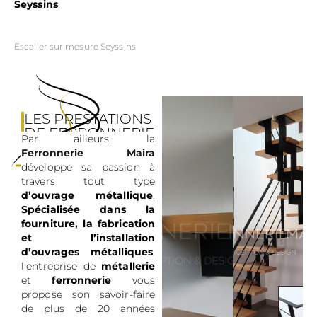
Seyssins
.
Escalier sur mesure Seyssins
LES PRESTATIONS
DE FERRONNERIE
Par ailleurs, la
MAIRA
Ferronnerie Maira
développe sa passion à
travers tout type
d’ouvrage métallique
.
Spécialisée dans la
fourniture, la fabrication
et l’installation
d’ouvrages métalliques
,
l’entreprise de
métallerie
et
ferronnerie
vous
propose son savoir-faire
de plus de 20 années